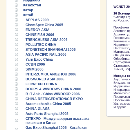
Иордания
Казахстан
WCNDT 20
Катар
16 Всеми
Китай
"Спектр-Гр
APPLAS 2009
из России.
ChemSpec China 2005
Профили 
ENERGY ASIA
Атомная п
Архитекту
CHINE FISH 2006
Горное ма
TRENCHLESS ASIA 2006
Комплексны
POLLUTEC CHINA
Надежност
Нефтегазо
STONETECH SHANGHAI 2006
Материалы
ASIA PACIFIC RAIL 2006
Общая мех
Обработка
Yarn Expo China
Сертифика
CCBN 2006
Стандартиз
SIMM 2006
Химия, не
INTERZUM GUANGZHOU 2006
Методы т
BUSWORLD ASIA 2006
Акустическ
Визуальное
FLOWEXPO CHINA
Индукцион
DOORS & WINDOWS CHINA 2006
Инфракрас
Магнитно-
R+T Asia / China WINDOOR 2006
Проникающ
CHINA REFRIGERATION/CR EXPO
Просачива
Automechanika China 2005
Ультразвук
И другие
CHINA GLASS
Auto Parts Shanghai 2005
CITEXPO - Международная выставка
по шинам в Китае
Gas Expo Shanghai 2005 - Китайская