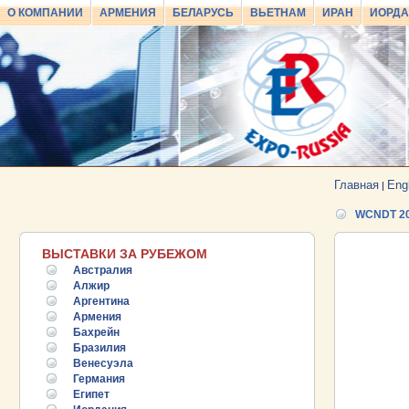
О КОМПАНИИ
АРМЕНИЯ
БЕЛАРУСЬ
ВЬЕТНАМ
ИРАН
ИОРД
Главная
Eng
|
WCNDT 2
ВЫСТАВКИ ЗА РУБЕЖОМ
Австралия
Алжир
Аргентина
Армения
Бахрейн
Бразилия
Венесуэла
Германия
Египет