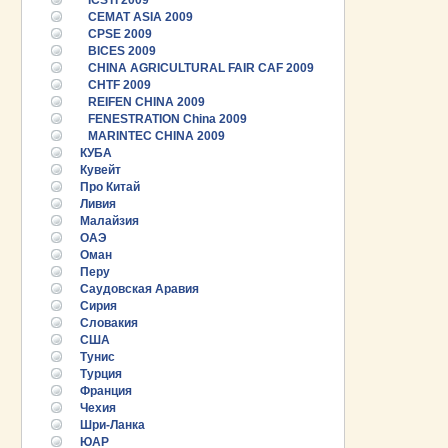
ICSTI 2009
CEMAT ASIA 2009
CPSE 2009
BICES 2009
CHINA AGRICULTURAL FAIR CAF 2009
CHTF 2009
REIFEN CHINA 2009
FENESTRATION China 2009
MARINTEC CHINA 2009
КУБА
Кувейт
Про Китай
Ливия
Малайзия
ОАЭ
Оман
Перу
Саудовская Аравия
Сирия
Словакия
США
Тунис
25.06.2026 ::
Пост-релиз
Турция
Франция
Чехия
25.06.2026 ::
Деловая программа EXPO EURASIA
VIETNAM 2026
Шри-Ланка
ЮАР