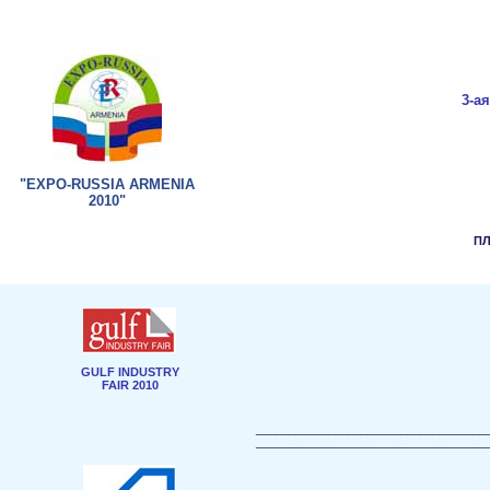
3-ая
"EXPO-RUSSIA ARMENIA
2010"
П
GULF INDUSTRY
FAIR 2010
___________________________________
___________________________________