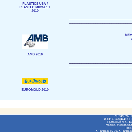
PLASTICS USA /
PLASTEC MIDWEST
2010
___________________________________
___________________________________
МЕЖ
AMB 2010
___________________________________
___________________________________
EUROMOLD 2010
АО "ЗАРУБЕ
ИНН: 7704504448 ОГ
Проточный пер., 14/
Москва, Московская
Росс
+7(495)637-50-79, +7(495)637