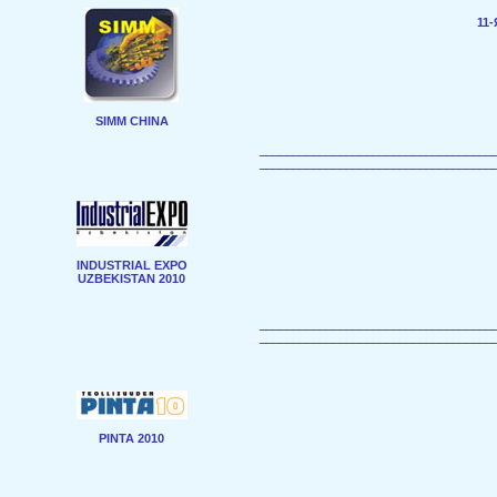
11
SIMM CHINA
___________________________________
___________________________________
INDUSTRIAL EXPO
UZBEKISTAN 2010
___________________________________
___________________________________
PINTA 2010