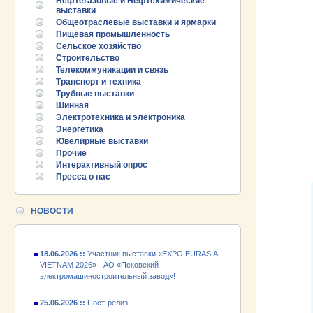
Нефтегазовые и Нефтехимические
выставки
Общеотраслевые выставки и ярмарки
Пищевая промышленность
Сельское хозяйство
Строительство
Телекоммуникации и связь
Транспорт и техника
Трубные выставки
Шинная
Электротехника и электроника
25.06.2026 ::
Пост-релиз
Энергетика
Ювелирные выставки
Прочие
25.06.2026 ::
Деловая программа EXPO EURASIA
VIETNAM 2026
Интерактивный опрос
Пресса о нас
24.06.2026 ::
Открытие VII Международной
промышленной выставки «EXPO EURASIA
НОВОСТИ
VIETNAM 2026»
18.06.2026 ::
Участник выставки «EXPO EURASIA
VIETNAM 2026» - АО «Псковский
электромашиностроительный завод»!
25.06.2026 ::
Пост-релиз