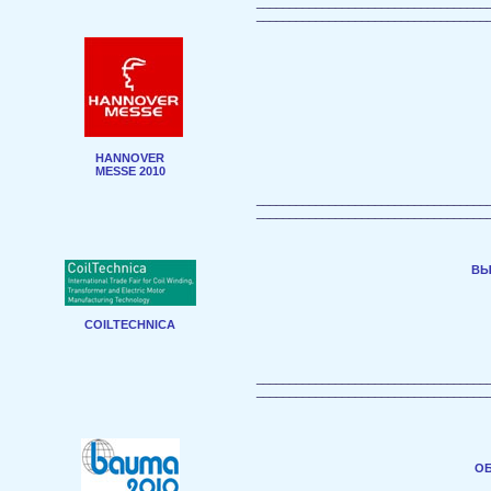
___________________________________
___________________________________
HANNOVER
MESSE 2010
___________________________________
___________________________________
ВЫ
COILTECHNICA
___________________________________
___________________________________
ОБ