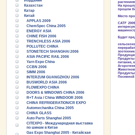
Иордания
растениев
Казахстан
На прошлу
прошли бо
Катар
Китай
Место про
APPLAS 2009
CATF 200
ChemSpec China 2005
интересу
машиност
ENERGY ASIA
CHINE FISH 2006
Будет пре
TRENCHLESS ASIA 2006
сельскох
POLLUTEC CHINA
перераба
STONETECH SHANGHAI 2006
зоотехник
Продукция
ASIA PACIFIC RAIL 2006
Продукты 
Yarn Expo China
питание, 
Агоротех
CCBN 2006
Животново
SIMM 2006
Продукты:
Посевной 
INTERZUM GUANGZHOU 2006
BUSWORLD ASIA 2006
FLOWEXPO CHINA
DOORS & WINDOWS CHINA 2006
R+T Asia / China WINDOOR 2006
CHINA REFRIGERATION/CR EXPO
Automechanika China 2005
CHINA GLASS
Auto Parts Shanghai 2005
CITEXPO - Международная выставка
по шинам в Китае
Gas Expo Shanghai 2005 - Китайская