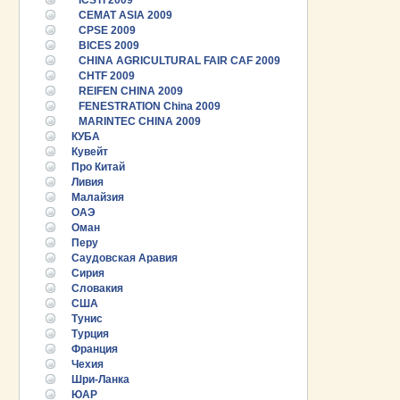
ICSTI 2009
CEMAT ASIA 2009
CPSE 2009
BICES 2009
CHINA AGRICULTURAL FAIR CAF 2009
CHTF 2009
REIFEN CHINA 2009
FENESTRATION China 2009
MARINTEC CHINA 2009
КУБА
Кувейт
Про Китай
Ливия
Малайзия
ОАЭ
Оман
Перу
Саудовская Аравия
Сирия
Словакия
США
Тунис
25.06.2026 ::
Пост-релиз
Турция
Франция
25.06.2026 ::
Деловая программа EXPO EURASIA
Чехия
VIETNAM 2026
Шри-Ланка
ЮАР