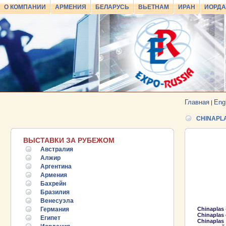
О КОМПАНИИ
АРМЕНИЯ
БЕЛАРУСЬ
ВЬЕТНАМ
ИРАН
ИОРД
Главная
Eng
|
CHINAPLA
ВЫСТАВКИ ЗА РУБЕЖОМ
Австралия
Алжир
Аргентина
Армения
Бахрейн
Бразилия
Венесуэла
Германия
Chinaplas
Chinaplas
Египет
Chinaplas