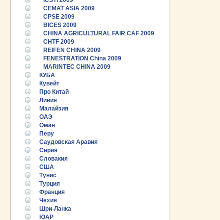
ICSTI 2009
CEMAT ASIA 2009
CPSE 2009
BICES 2009
CHINA AGRICULTURAL FAIR CAF 2009
CHTF 2009
REIFEN CHINA 2009
FENESTRATION China 2009
MARINTEC CHINA 2009
КУБА
Кувейт
Про Китай
Ливия
Малайзия
ОАЭ
Оман
Перу
Саудовская Аравия
Сирия
Словакия
США
Тунис
25.06.2026 ::
Пост-релиз
Турция
Франция
25.06.2026 ::
Деловая программа EXPO EURASIA
Чехия
VIETNAM 2026
Шри-Ланка
ЮАР