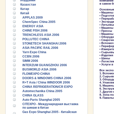
Иордания
компаний 
в самом б
Казахстан
Катар
Основные 
• Машины 
Китай
• Подгото
APPLAS 2009
• Перера
ChemSpec China 2005
• Экструд
• Литьев
ENERGY ASIA
• Машины
CHINE FISH 2006
• Прессы
• Машины 
TRENCHLESS ASIA 2006
• Оборуд
POLLUTEC CHINA
• Сварочн
• Вспомо
STONETECH SHANGHAI 2006
• Перифер
ASIA PACIFIC RAIL 2006
• Измерит
Yarn Expo China
• Сырьев
• Изделия
CCBN 2006
• Шины
SIMM 2006
• Логисти
• Услуги 
INTERZUM GUANGZHOU 2006
BUSWORLD ASIA 2006
Все экспо
1. Вспомо
FLOWEXPO CHINA
2. Сырьев
DOORS & WINDOWS CHINA 2006
3. Оборуд
R+T Asia / China WINDOOR 2006
4. Упаков
5. Машины
CHINA REFRIGERATION/CR EXPO
6. Экстр
Automechanika China 2005
7. Другие
8. Зона п
CHINA GLASS
9. Павиль
Auto Parts Shanghai 2005
CITEXPO - Международная выставка
по шинам в Китае
Gas Expo Shanghai 2005 - Китайская