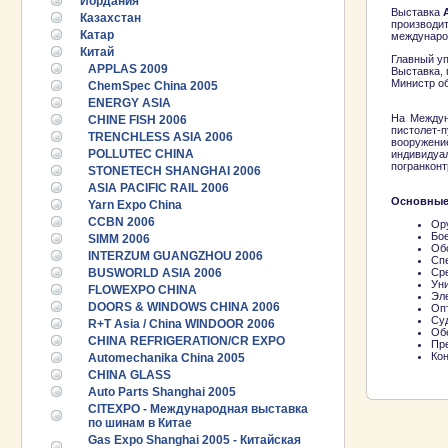
Иордания
Выставка
Казахстан
производи
Катар
междунаро
Китай
Главный уп
APPLAS 2009
Выставка, 
Министр об
ChemSpec China 2005
ENERGY ASIA
На Междун
CHINE FISH 2006
пистолет-п
TRENCHLESS ASIA 2006
вооружени
POLLUTEC CHINA
индивидуа
погранконт
STONETECH SHANGHAI 2006
ASIA PACIFIC RAIL 2006
Основные
Yarn Expo China
CCBN 2006
Ор
Бо
SIMM 2006
Об
INTERZUM GUANGZHOU 2006
Сп
BUSWORLD ASIA 2006
Ср
Ун
FLOWEXPO CHINA
Эле
DOORS & WINDOWS CHINA 2006
Опт
Су
R+T Asia / China WINDOOR 2006
Об
CHINA REFRIGERATION/CR EXPO
Пр
Кон
Automechanika China 2005
CHINA GLASS
Auto Parts Shanghai 2005
CITEXPO - Международная выставка
по шинам в Китае
Gas Expo Shanghai 2005 - Китайская