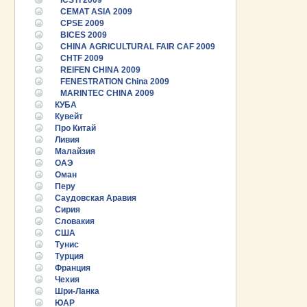
ICSTI 2009
CEMAT ASIA 2009
CPSE 2009
BICES 2009
CHINA AGRICULTURAL FAIR CAF 2009
CHTF 2009
REIFEN CHINA 2009
FENESTRATION China 2009
MARINTEC CHINA 2009
КУБА
Кувейт
Про Китай
Ливия
Малайзия
ОАЭ
Оман
Перу
Саудовская Аравия
Сирия
Словакия
США
Тунис
25.06.2026 ::
Пост-релиз
Турция
Франция
Чехия
25.06.2026 ::
Деловая программа EXPO EURASIA
VIETNAM 2026
Шри-Ланка
ЮАР