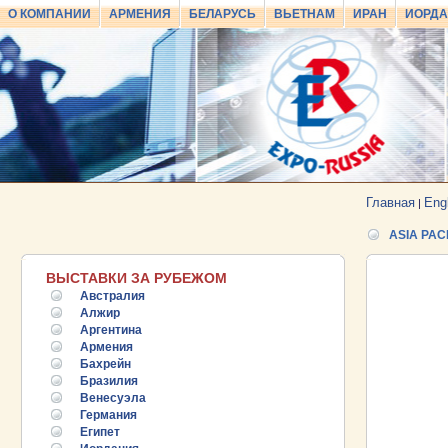
О КОМПАНИИ
АРМЕНИЯ
БЕЛАРУСЬ
ВЬЕТНАМ
ИРАН
ИОРД
Главная
Eng
|
ASIA PAC
ВЫСТАВКИ ЗА РУБЕЖОМ
Австралия
Алжир
Аргентина
Армения
Бахрейн
Бразилия
Венесуэла
Германия
Египет