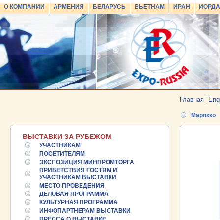
О КОМПАНИИ
АРМЕНИЯ
БЕЛАРУСЬ
ВЬЕТНАМ
ИРАН
ИОРД
Главная
Eng
|
Марокко
ВЫСТАВКИ ЗА РУБЕЖОМ
УЧАСТНИКАМ
ПОСЕТИТЕЛЯМ
ЭКСПОЗИЦИЯ МИНПРОМТОРГА
ПРИВЕТСТВИЯ ГОСТЯМ И
УЧАСТНИКАМ ВЫСТАВКИ
МЕСТО ПРОВЕДЕНИЯ
ДЕЛОВАЯ ПРОГРАММА
25.06.2026 ::
Пост-релиз
КУЛЬТУРНАЯ ПРОГРАММА
ИНФОПАРТНЕРАМ ВЫСТАВКИ
ПРЕССА О ВЫСТАВКЕ
25.06.2026 ::
Деловая программа EXPO EURASIA